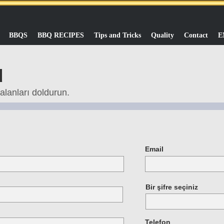
BBQS
BBQ RECIPES
Tips and Tricks
Quality
Contact
E
u
alanları doldurun.
Email
Bir şifre seçiniz
Telefon